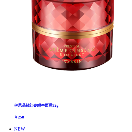
伊思晶钻红参蜗牛面霜32g
￥258
NEW