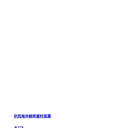
伊思海洋精萃凝时面霜
￥378