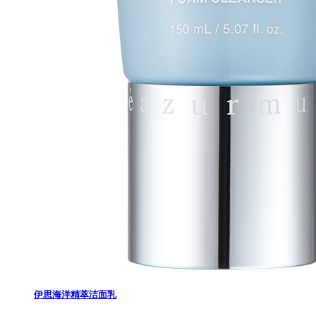
伊思海洋精萃洁面乳