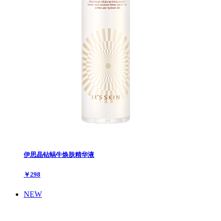
伊思晶钻蜗牛焕肤精华液
￥298
NEW