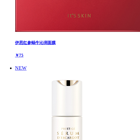
伊思红参蜗牛沁润面膜
￥75
NEW