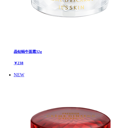
晶钻蜗牛面霜32g
￥238
NEW