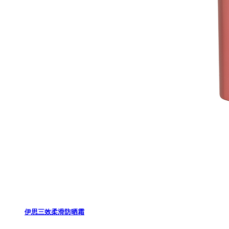
伊思三效柔滑防晒霜