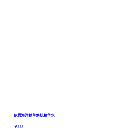
伊思海洋精萃焕肌精华水
￥228