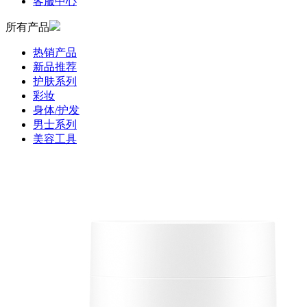
客服中心
所有产品
热销产品
新品推荐
护肤系列
彩妆
身体/护发
男士系列
美容工具