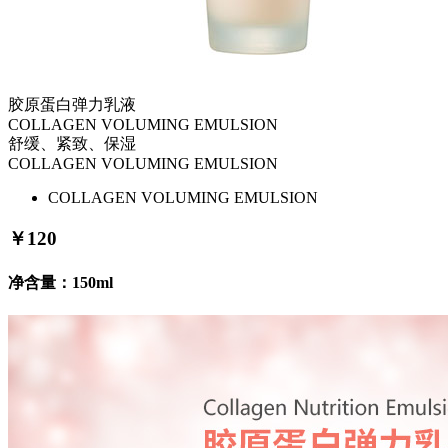
胶原蛋白弹力乳液
COLLAGEN VOLUMING EMULSION
舒缓、紧致、保湿
COLLAGEN VOLUMING EMULSION
COLLAGEN VOLUMING EMULSION
￥
120
净含量：150ml